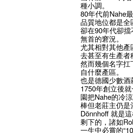
種小調。
80年代前Nah
品質地位都是全
卻在90年代卻
無首的窘況。
尤其相對其他產
去甚至有生產者稱
然而幾個名字扛
自什麼產區。
也是德國少數酒
1750年創立
園把Nahe的冷涼
棒但老莊主仍是
Dönnhoff 
剩下的，諸如Robe
一生中必嘗的“1