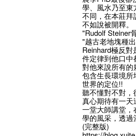
學、風水乃至東
不同，在本莊拜
不如說被開釋。
"Rudolf St
"越古老地塊種出
Reinhard
件定律到他口中
對他來說所有的
包含生長環境所
世界的定位!!
聽不懂對不對，
真心期待有一天
一堂大師講堂，在那之
學的風采，透過
(完整版)
https://blog.xui