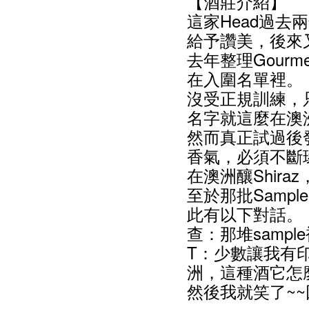
【酒莊介紹】
這家Head過
給予讚美，後來又
去年整理Gourme
在入圍名單裡。
沒受正規訓練，只
名字就這麼在澳
然而真正試過後
香氣，必須不斷
在澳洲釀Shir
至於那批Samp
此有以下對話。
查：那堆sampl
T：少數讓我有
洲，這種酒它怎麼賣
然後我就笑了~