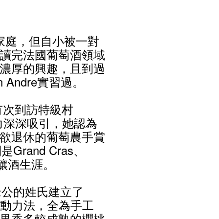
民家庭，但自小被一對
讀完法國葡萄酒領域
濃厚的興趣，且到過
ton Andre實習過。
有次到訪特級村
潛力深深吸引，她認為
欲退休的葡萄農手賞
rand Cras、
己的釀酒生涯。
老公的姓氏建立了
用生物動力法，全為手工
果香多較成熟的櫻桃