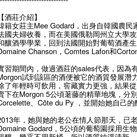
【酒莊介紹】
韓籍女莊主Mee Godard，出身自韓國農
法國夫婦收養，而在美國俄勒岡州立大學攻
和釀酒學學業，回到法國開始對葡萄酒產生
Domaine Chanson，Comtes Lafon和Cor
實習期間內，做過酒莊的sales代表，因為
Morgon試到該區的酒便被它的酒質發展
除了年輕時可飲用，窖藏實力更強，結果從
賣下在Morgon 5公頃荖藤的精華地塊，分別是G
Corcelette、Côte du Py ，並開始她自
2013年，她與她的老公在情人節那天，已
Domaine Godard，5公頃的葡萄園採
親釀，幾乎不用新桶，所以酒質純淨清新，