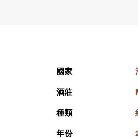
國家
酒莊
種類
年份