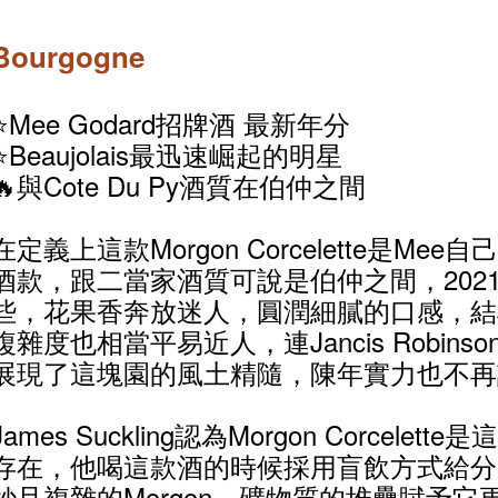
Bourgogne
⭐Mee Godard招牌酒 最新年分
⭐Beaujolais最迅速崛起的明星
🔥與Cote Du Py酒質在伯仲之間
在定義上這款Morgon Corcelette是Me
酒款，跟二當家酒質可說是伯仲之間，202
些，花果香奔放迷人，圓潤細膩的口感，結
複雜度也相當平易近人，連Jancis Robin
展現了這塊園的風土精隨，陳年實力也不再
James Suckling認為Morgon Corcele
存在，他喝這款酒的時候採用盲飲方式給分
妙且複雜的Morgon，礦物質的堆疊賦予