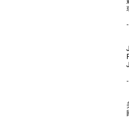
-
-
-