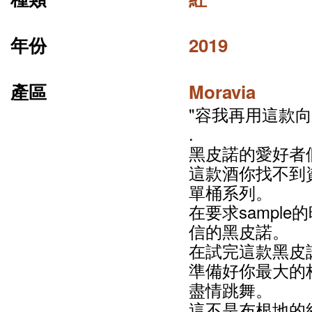
年份
2019
產區
Moravia
"容我再用這款向
.
黑皮諾的愛好者
這款酒你找不到資料
單桶系列。
在要求sampl
信的黑皮諾。
在試完這款黑皮
準備好你最大的
盡情跳舞。
這不是布根地的